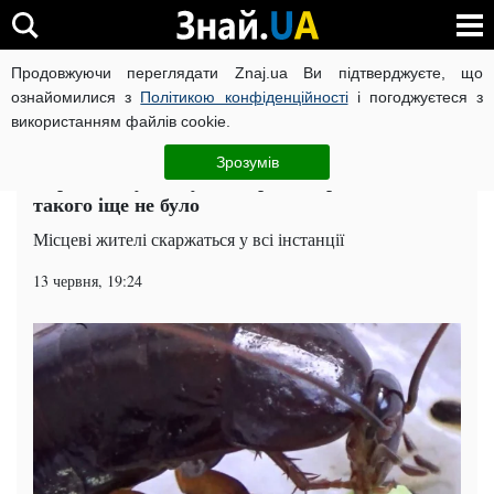
Продовжуючи переглядати Znaj.ua Ви підтверджуєте, що
ВІЙНА РОСІЇ ПРОТИ УКРАЇНИ
КОРОНАВІРУС В УКРАЇНІ І
ознайомилися з
Політикою конфіденційності
і погоджуєтеся з
використанням файлів cookie.
Головна
Харків
ЧИТАТЬ НА РУССКОМ
Зрозумів
Харківщину атакувала армія мерзенних істот:
такого іще не було
Місцеві жителі скаржаться у всі інстанції
13 червня, 19:24