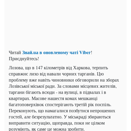
Знай.uа
в оновленому чаті Viber
Читай
!
Приєднуйтесь!
Лозова, що в 147 кілометрів від Харкова, терпить
справжнє лихо від навали чорних тарганів. Цю
проблему вже навіть чиновники обговорили на зборах
Лозівської міської ради. За словами місцевих жителів,
таргани бігають всюди - на вулиці, в підвалах і в
квартирах. Масове нашестя комах мешканці
багатоповерхівок спостерігають третій рік поспіль.
Переконують, що намагалися позбутися непрошених
гостей, але безрезультатно. У міськраді збираються
виправити ситуацію, щоправда, поки не цілком
розуміють, як саме це можна зробити.