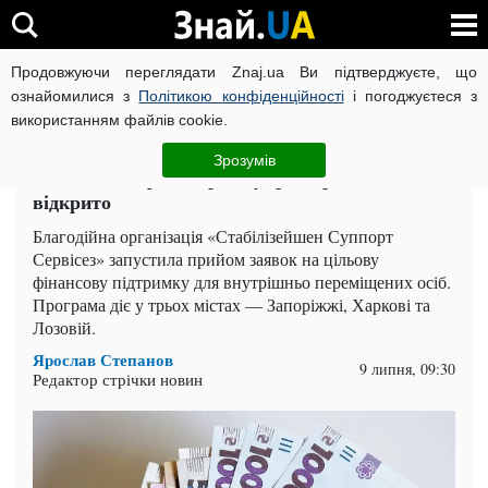
Продовжуючи переглядати Znaj.ua Ви підтверджуєте, що
ВІЙНА РОСІЇ ПРОТИ УКРАЇНИ
КОРОНАВІРУС В УКРАЇНІ І
ознайомилися з
Політикою конфіденційності
і погоджуєтеся з
використанням файлів cookie.
Головна
Харків
ЧИТАТЬ НА РУССКОМ
Зрозумів
ВПО дають фінпідтримку: реєстрацію вже
відкрито
Благодійна організація «Стабілізейшен Суппорт
Сервісез» запустила прийом заявок на цільову
фінансову підтримку для внутрішньо переміщених осіб.
Програма діє у трьох містах — Запоріжжі, Харкові та
Лозовій.
Ярослав Степанов
9 липня, 09:30
Редактор стрічки новин