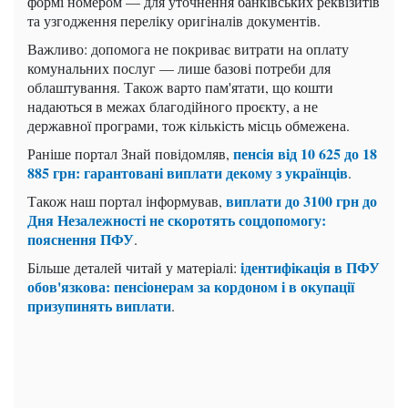
формі номером — для уточнення банківських реквізитів
та узгодження переліку оригіналів документів.
Важливо: допомога не покриває витрати на оплату
комунальних послуг — лише базові потреби для
облаштування. Також варто пам'ятати, що кошти
надаються в межах благодійного проєкту, а не
державної програми, тож кількість місць обмежена.
пенсія від 10 625 до 18
Раніше портал Знай повідомляв,
885 грн: гарантовані виплати декому з українців
.
виплати до 3100 грн до
Також наш портал інформував,
Дня Незалежності не скоротять соцдопомогу:
пояснення ПФУ
.
ідентифікація в ПФУ
Більше деталей читай у матеріалі:
обов'язкова: пенсіонерам за кордоном і в окупації
призупинять виплати
.