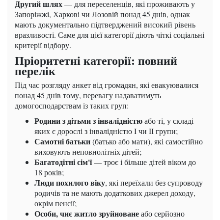
Другий шлях
— для переселенців, які проживають у
Запоріжжі, Харкові чи Лозовій понад 45 днів, однак
мають документально підтверджений високий рівень
вразливості. Саме для цієї категорії діють чіткі соціальні
критерії відбору.
Пріоритетні категорії: повний
перелік
Під час розгляду анкет від громадян, які евакуювалися
понад 45 днів тому, перевагу надаватимуть
домогосподарствам із таких груп:
Родини з дітьми з інвалідністю
або ті, у складі
яких є дорослі з інвалідністю I чи II групи;
Самотні батьки
(батько або мати), які самостійно
виховують неповнолітніх дітей;
Багатодітні сім'ї
— троє і більше дітей віком до
18 років;
Люди похилого віку
, які переїхали без супроводу
родичів та не мають додаткових джерел доходу,
окрім пенсії;
Особи, чиє житло зруйноване
або серйозно