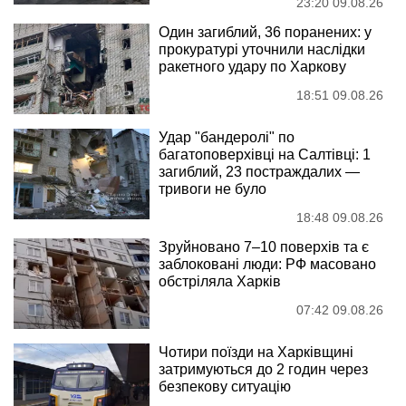
23:20 09.08.26
Один загиблий, 36 поранених: у
прокуратурі уточнили наслідки
ракетного удару по Харкову
18:51 09.08.26
Удар "бандеролі" по
багатоповерхівці на Салтівці: 1
загиблий, 23 постраждалих —
тривоги не було
18:48 09.08.26
Зруйновано 7–10 поверхів та є
заблоковані люди: РФ масовано
обстріляла Харків
07:42 09.08.26
Чотири поїзди на Харківщині
затримуються до 2 годин через
безпекову ситуацію