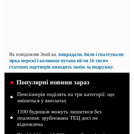
викрадали, били і ґвалтували:
Як повідомляв Знай.uа,
зірка мережі і колишня путана після 16 тисяч
статевих партнерів виходить заміж за подружку
.
Популярні новини зараз
Пенсіонерів поділять на три категорії: що
зміниться у виплатах
1100 будинків можуть лишитися без
опалення: зруйнована ТЕЦ досі не
відновлена