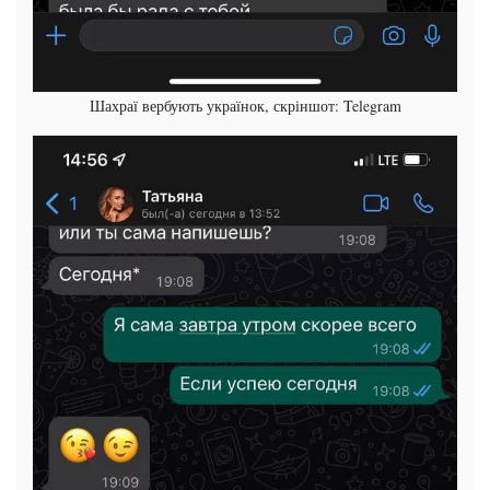
Шахраї вербують українок, скріншот: Telegram