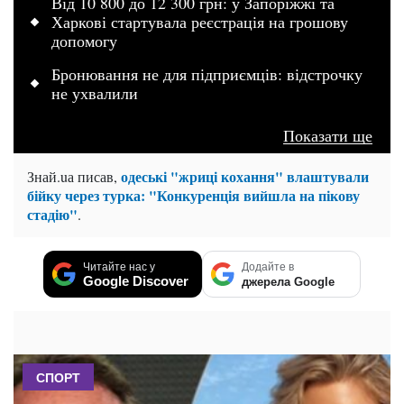
Від 10 800 до 12 300 грн: у Запоріжжі та
Харкові стартувала реєстрація на грошову
допомогу
Бронювання не для підприємців: відстрочку
не ухвалили
Показати ще
одеські "жриці кохання" влаштували
Знай.uа писав,
бійку через турка: "Конкуренція вийшла на пікову
стадію"
.
Читайте нас у
Додайте в
Google Discover
джерела Google
СПОРТ