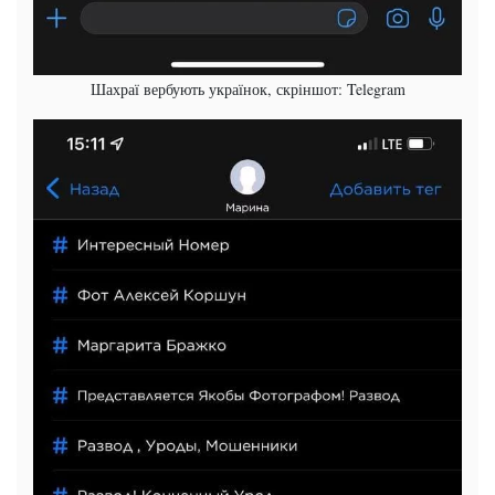
Шахраї вербують українок, скріншот: Telegram