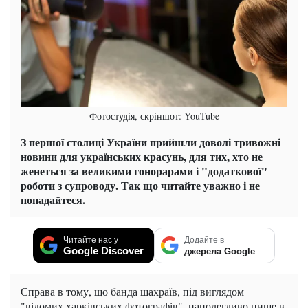
Фотостудія, скріншот: YouTube
З першої столиці України прийшли доволі тривожні
новини для українських красунь, для тих, хто не
женеться за великими гонорарами і "додаткової"
роботи з супроводу. Так що читайте уважно і не
попадайтеся.
Читайте нас у
Додайте в
Google Discover
джерела Google
Справа в тому, що банда шахраїв, під виглядом
"відомих харківських фотографів", наполегливо пише в