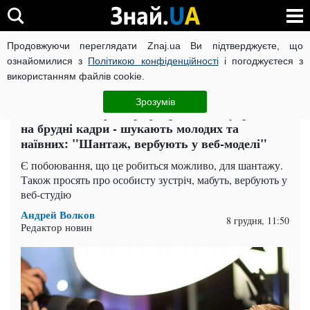
Продовжуючи переглядати Znaj.ua Ви підтверджуєте, що
ВІЙНА РОСІЇ ПРОТИ УКРАЇНИ
КОРОНАВІРУС В УКРАЇНІ І
ознайомилися з
Політикою конфіденційності
і погоджуєтеся з
використанням файлів cookie.
Головна
Харків
ЧИТАТЬ НА РУССКОМ
Зрозумів
Банда гнилих фотографів розводить українок
на брудні кадри - шукають молодих та
наївних: "Шантаж, вербують у веб-моделі"
Є побоювання, що це робиться можливо, для шантажу.
Також просять про особисту зустріч, мабуть, вербують у
веб-студію
Андрей Волков
8 грудня, 11:50
Редактор новин