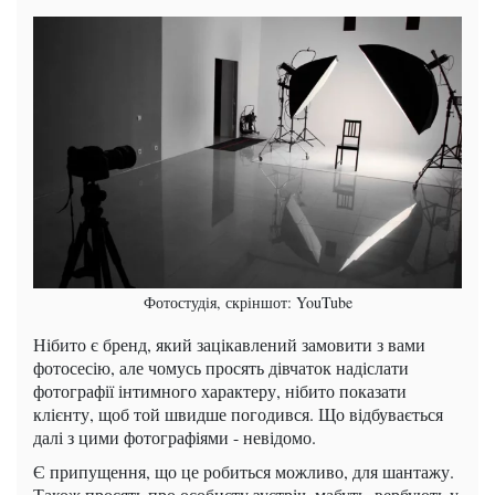
Фотостудія, скріншот: YouTube
Нібито є бренд, який зацікавлений замовити з вами
фотосесію, але чомусь просять дівчаток надіслати
фотографії інтимного характеру, нібито показати
клієнту, щоб той швидше погодився. Що відбувається
далі з цими фотографіями - невідомо.
Є припущення, що це робиться можливо, для шантажу.
Також просять про особисту зустріч, мабуть, вербують у