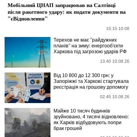
Мобільний ЦНАП запрацював на Салтівці
після ракетного удару: як подати документи на
"єВідновлення"
15:15 10.08
Терехов не має "райдужних
планів" на зиму: енергооб'єкти
Харкова під загрозою ударів РФ
13:40 10.08.26
Від 10 800 до 12 300 грн: у
Запоріжжі та Харкові стартувала
реєстрація на грошову допомогу
02:45 10.08.26
Майже 10 тисяч будинків
зруйновано, 4 тисячі відновлено:
як Харків відбудовують попри
брак грошей